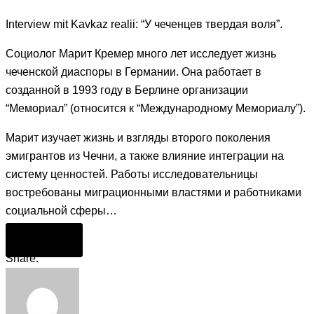
Interview mit Kavkaz realii: “У чеченцев твердая воля”.
Социолог Марит Кремер много лет исследует жизнь
чеченской диаспоры в Германии. Она работает в
созданной в 1993 году в Берлине организации
“Мемориал” (относится к “Международному Мемориалу”).
Марит изучает жизнь и взгляды второго поколения
эмигрантов из Чечни, а также влияние интеграции на
систему ценностей. Работы исследовательницы
востребованы миграционными властями и работниками
социальной сферы…
читать
Share: